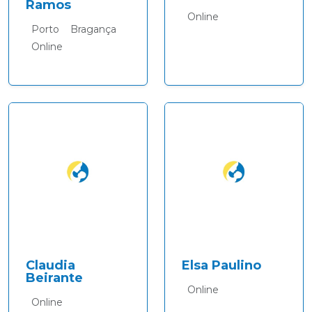
Ramos
Online
Porto
Bragança
Online
Claudia
Elsa Paulino
Beirante
Online
Online