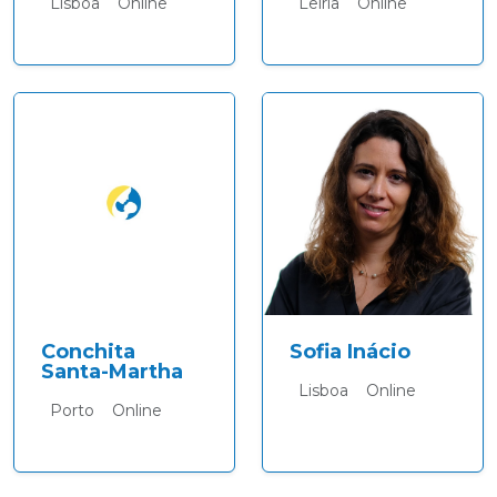
Lisboa
Online
Leiria
Online
Conchita
Sofia Inácio
Santa-Martha
Lisboa
Online
Porto
Online