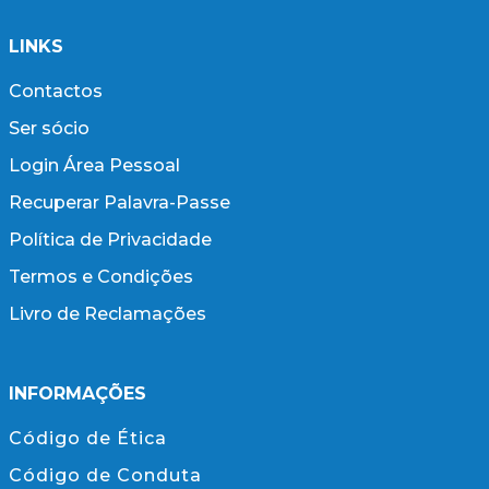
LINKS
Contactos
Ser sócio
Login Área Pessoal
Recuperar Palavra-Passe
Política de Privacidade
Termos e Condições
Livro de Reclamações
INFORMAÇÕES
Código de Ética
Código de Conduta