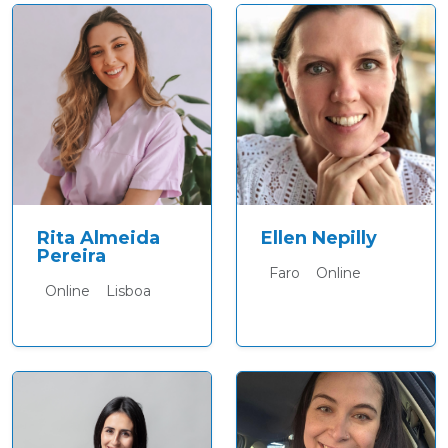
Rita Almeida
Ellen Nepilly
Pereira
Faro
Online
Online
Lisboa