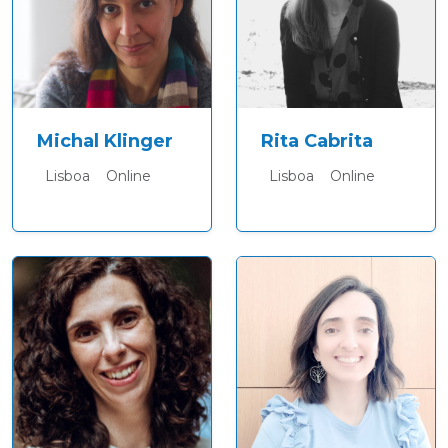
Michal Klinger
Rita Cabrita
Lisboa
Online
Lisboa
Online