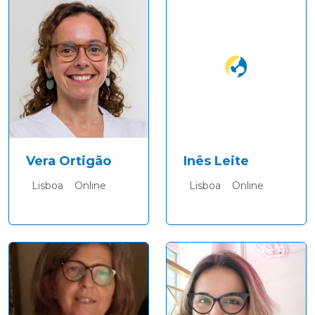
Vera Ortigão
Inês Leite
Lisboa
Online
Lisboa
Online