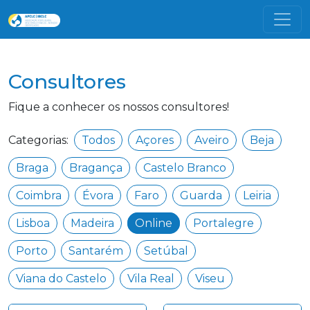
Consultores
Fique a conhecer os nossos consultores!
Categorias:
Todos
Açores
Aveiro
Beja
Braga
Bragança
Castelo Branco
Coimbra
Évora
Faro
Guarda
Leiria
Lisboa
Madeira
Online
Portalegre
Porto
Santarém
Setúbal
Viana do Castelo
Vila Real
Viseu