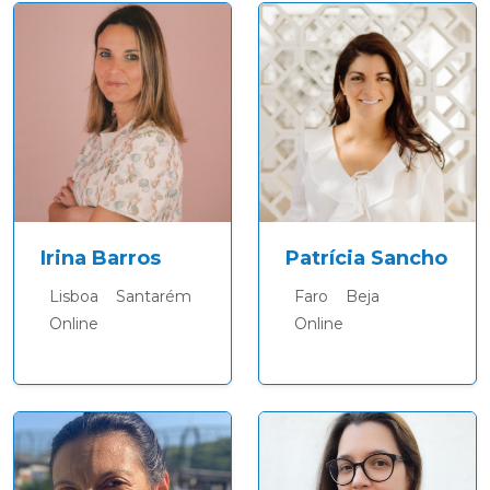
Irina Barros
Patrícia Sancho
Lisboa
Santarém
Faro
Beja
Online
Online