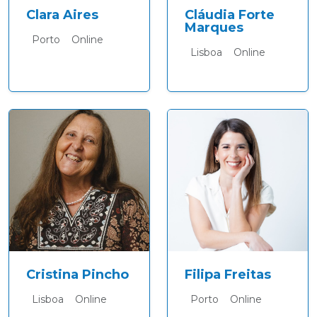
Clara Aires
Cláudia Forte
Marques
Porto
Online
Lisboa
Online
Cristina Pincho
Filipa Freitas
Lisboa
Online
Porto
Online